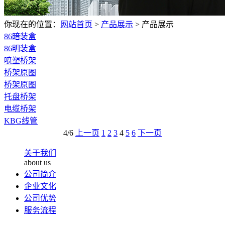
你现在的位置：
网站首页
>
产品展示
>
产品展示
86暗装盒
86明装盒
喷塑桥架
桥架原图
桥架原图
托盘桥架
电缆桥架
KBG线管
4/6
上一页
1
2
3
4
5
6
下一页
关于我们
about us
公司简介
企业文化
公司优势
服务流程