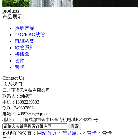
products
产品展示
热销产品
**G/KBG线管
电缆桥架
软管系列
接线盒
管件
管卡
Contact Us
联系我们
四川正谦元科技有限公司
联系人：刘经理
手机：18982239503
Q Q：249697803
邮箱：249697803@qq.com
地址：四川省成都市金牛区金府机电城B区42栋9号
你现在的位置：
网站首页
>
产品展示
>
管卡
>
管卡